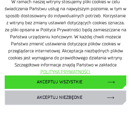
W ramach naszej witryny stosujemy pliki cookies w celu
świadczenia Państwu usług na najwyższym poziomie, w tym w
sposób dostosowany do indywidualnych potrzeb. Korzystanie
Zobacz pozostałe aktualności
z witryny bez zmiany ustawień dotyczących cookies oznacza,
że pliki opisane w Polityce Prywatności będą zamieszczane na
Państwa urządzeniu końcowym. W każdej chwili możecie
Państwo zmienić ustawienia dotyczące plików cookies w
przeglądarce internetowej. Akceptacja niezbędnych plików
cookies jest wymagana do prawidłowego działania witryny.
Szczegółowe informacje znajdą Państwo w zakładce
Dane osobowe
POLITYKA PRYWATNOŚCI.
AKCEPTUJ WSZYSTKIE
Deklaracja dostępności
Polityka prywatności
AKCEPTUJ NIEZBĘDNE
Plan Równości Płci
Certyfikaty
Promieniowanie jonizujące
Ochrona małoletnich