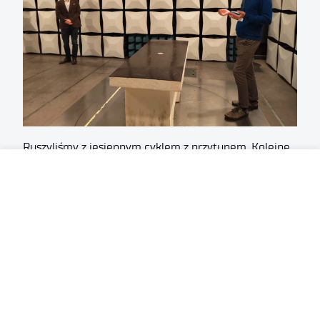
Ruszyliśmy z jesiennym cyklem z przytupem. Kolejne
spotkania z młodzieżą, które rozbudzą naukowe pasje,
już niebawem. Obserwujcie nasze kanały Social Media,
aby nie przegapić nadchodzących wydarzeń.