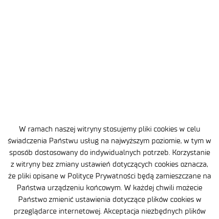
Wydarzenia
02 cze 2026
bAItel dołączył do rodziny katowickich
beboków. Wyjątkowe obchody
w Łukasiewicz – AI
Ponad 130 dzieci z okolicznych przedszkoli, dzieci
pracowników Instytutu, mnóstwo uśmiechów, kolorowe
W ramach naszej witryny stosujemy pliki cookies w celu
atrakcje i wyjątkowy gość, który już wkrótce na stałe
świadczenia Państwu usług na najwyższym poziomie, w tym w
zamieszka przed naszym budynkiem –
sposób dostosowany do indywidualnych potrzeb. Korzystanie
tak świętowaliśmy Dzień Dziecka połączony
z witryny bez zmiany ustawień dotyczących cookies oznacza,
z uroczystym odsłonięciem beboka bAItla wraz z jego
że pliki opisane w Polityce Prywatności będą zamieszczane na
wierną towarzyszką, kaczką ŁAIką. Wydarzenie stało się
okazją nie tylko do wspólnej zabawy, ale również
Państwa urządzeniu końcowym. W każdej chwili możecie
do integracji lokalnej społeczności z pracownikami
Państwo zmienić ustawienia dotyczące plików cookies w
Instytutu i ich rodzinami. Przestrzeń wokół budynku
przeglądarce internetowej. Akceptacja niezbędnych plików