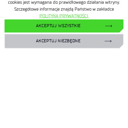
wypełniła się śmiechem, […]
cookies jest wymagana do prawidłowego działania witryny.
1
Szczegółowe informacje znajdą Państwo w zakładce
POLITYKA PRYWATNOŚCI.
2
AKCEPTUJ WSZYSTKIE
3
…
AKCEPTUJ NIEZBĘDNE
9
Dane osobowe