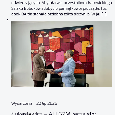
odwiedzających. Aby ułatwić uczestnikom Katowickiego
Szlaku Beboków zdobycie pamiątkowej pieczątki, tuż
obok BAItla stanęła ozdobna żółta skrzynka. W jej […]
Wydarzenia
22 lip 2026
Łukasiewicz – AI i GZM łączą siły