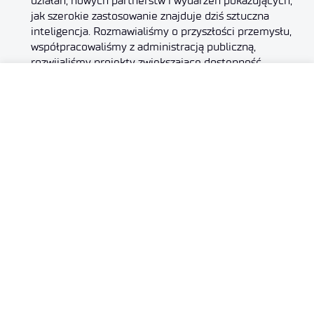
działań, nowych partnerstw i wydarzeń pokazujących,
jak szerokie zastosowanie znajduje dziś sztuczna
inteligencja. Rozmawialiśmy o przyszłości przemysłu,
współpracowaliśmy z administracją publiczną,
rozwijaliśmy projekty zwiększające dostępność,
popularyzowaliśmy naukę i przygotowywaliśmy się
do jednego z najciekawszych wydarzeń łączących
technologię i sztukę. Kulminacją miesiąca było jednak
otwarcie Centrum Kompetencji AI – inicjatywy,
która ma połączyć potencjał całej Sieci Badawczej […]