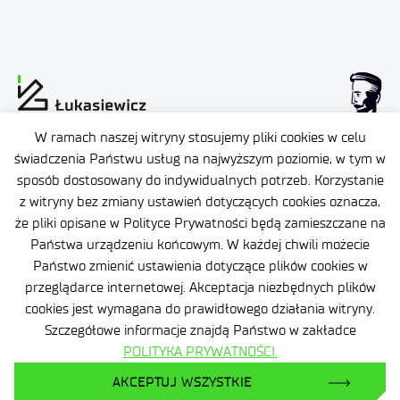
W ramach naszej witryny stosujemy pliki cookies w celu
Dane osobowe
świadczenia Państwu usług na najwyższym poziomie, w tym w
sposób dostosowany do indywidualnych potrzeb. Korzystanie
Deklaracja dostępności
z witryny bez zmiany ustawień dotyczących cookies oznacza,
że pliki opisane w Polityce Prywatności będą zamieszczane na
Polityka prywatności
Państwa urządzeniu końcowym. W każdej chwili możecie
Plan Równości Płci
Certyfikaty
Państwo zmienić ustawienia dotyczące plików cookies w
przeglądarce internetowej. Akceptacja niezbędnych plików
Promieniowanie jonizujące
cookies jest wymagana do prawidłowego działania witryny.
Szczegółowe informacje znajdą Państwo w zakładce
Ochrona małoletnich
POLITYKA PRYWATNOŚCI.
Status dużego przedsiębiorcy
AKCEPTUJ WSZYSTKIE