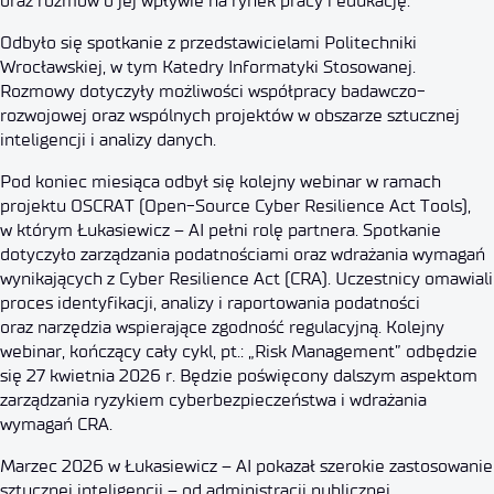
oraz rozmów o jej wpływie na rynek pracy i edukację.
Odbyło się spotkanie z przedstawicielami Politechniki
Wrocławskiej, w tym Katedry Informatyki Stosowanej.
Rozmowy dotyczyły możliwości współpracy badawczo-
rozwojowej oraz wspólnych projektów w obszarze sztucznej
inteligencji i analizy danych.
Pod koniec miesiąca odbył się kolejny webinar w ramach
projektu OSCRAT (Open-Source Cyber Resilience Act Tools),
w którym Łukasiewicz – AI pełni rolę partnera. Spotkanie
dotyczyło zarządzania podatnościami oraz wdrażania wymagań
wynikających z Cyber Resilience Act (CRA). Uczestnicy omawiali
proces identyfikacji, analizy i raportowania podatności
oraz narzędzia wspierające zgodność regulacyjną. Kolejny
webinar, kończący cały cykl, pt.: „Risk Management” odbędzie
się 27 kwietnia 2026 r. Będzie poświęcony dalszym aspektom
zarządzania ryzykiem cyberbezpieczeństwa i wdrażania
wymagań CRA.
Marzec 2026 w Łukasiewicz – AI pokazał szerokie zastosowanie
sztucznej inteligencji – od administracji publicznej