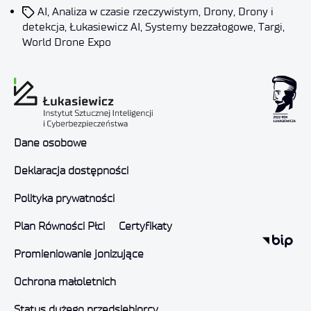
AI
,
Analiza w czasie rzeczywistym
,
Drony
,
Drony i
detekcja
,
Łukasiewicz AI
,
Systemy bezzałogowe
,
Targi
,
World Drone Expo
Dane osobowe
Deklaracja dostępności
Polityka prywatności
Plan Równości Płci
Certyfikaty
Promieniowanie jonizujące
Ochrona małoletnich
Status dużego przedsiębiorcy