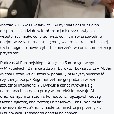
Marzec 2026 w Łukasiewicz – AI był miesiącem działań
eksperckich, udziału w konferencjach oraz rozwijania
współpracy naukowo-przemysłowej. Tematy przewodnie
obejmowały sztuczną inteligencję w administracji publicznej,
technologie dronowe, cyberbezpieczeństwo oraz kompetencje
przyszłości.
Podczas XI Europejskiego Kongresu Samorządowego
w Mikołajkach (2 marca 2026 r) Dyrektor Łukasiewicz – AI, Jan
Michał Kozak, wziął udział w panelu: „Interdyscyplinarność
czy specjalizacja? Kogo potrzebuje gospodarka w erze
sztucznej inteligencji?”. Dyskusja koncentrowała się
na zmianach na rynku pracy w kontekście rozwoju AI
oraz rosnącym znaczeniu kompetencji łączących wiedzę
technologiczną, analityczną i biznesową. Panel podkreślał
również rolę współpracy nauki, administracji i przemysłu
w budowaniu gospodarki opartej na danych.