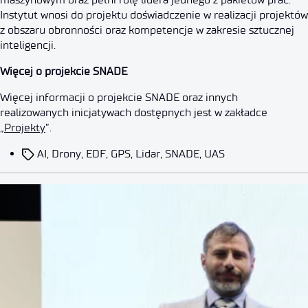
Instytut wnosi do projektu doświadczenie w realizacji projektów
z obszaru obronności oraz kompetencje w zakresie sztucznej
inteligencji.
Więcej o projekcie SNADE
Więcej informacji o projekcie SNADE oraz innych
realizowanych inicjatywach dostępnych jest w zakładce
„
Projekty
”.
AI
,
Drony
,
EDF
,
GPS
,
Lidar
,
SNADE
,
UAS
Aktualności
Wydarzenia
Sztuczna inteligencja w system
Autor:
dorota.bilek
2026-03-06