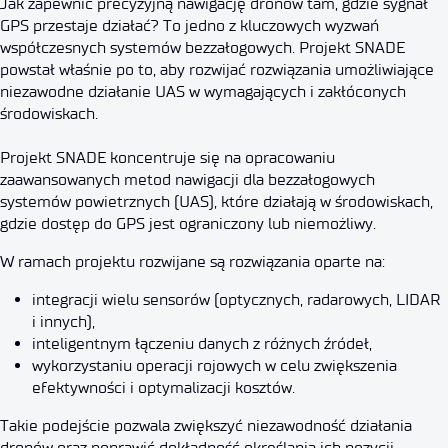
Jak zapewnić precyzyjną nawigację dronów tam, gdzie sygnał
GPS przestaje działać? To jedno z kluczowych wyzwań
współczesnych systemów bezzałogowych. Projekt SNADE
powstał właśnie po to, aby rozwijać rozwiązania umożliwiające
niezawodne działanie UAS w wymagających i zakłóconych
środowiskach.
Projekt SNADE koncentruje się na opracowaniu
zaawansowanych metod nawigacji dla bezzałogowych
systemów powietrznych (UAS), które działają w środowiskach,
gdzie dostęp do GPS jest ograniczony lub niemożliwy.
W ramach projektu rozwijane są rozwiązania oparte na:
integracji wielu sensorów (optycznych, radarowych, LIDAR
i innych),
inteligentnym łączeniu danych z różnych źródeł,
wykorzystaniu operacji rojowych w celu zwiększenia
efektywności i optymalizacji kosztów.
Takie podejście pozwala zwiększyć niezawodność działania
dronów oraz poprawić dokładność określania ich pozycji