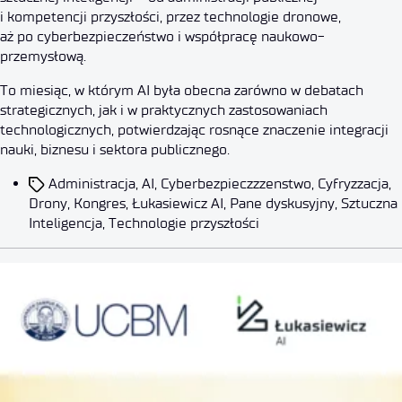
i kompetencji przyszłości, przez technologie dronowe,
aż po cyberbezpieczeństwo i współpracę naukowo-
przemysłową.
To miesiąc, w którym AI była obecna zarówno w debatach
strategicznych, jak i w praktycznych zastosowaniach
technologicznych, potwierdzając rosnące znaczenie integracji
nauki, biznesu i sektora publicznego.
Administracja
,
AI
,
Cyberbezpieczzzenstwo
,
Cyfryzzacja
,
Drony
,
Kongres
,
Łukasiewicz AI
,
Pane dyskusyjny
,
Sztuczna
Inteligencja
,
Technologie przyszłości
Aktualności
Wydarzenia
SNADE – Nowe podejście do naw
Autor:
dorota.bilek
2026-03-20