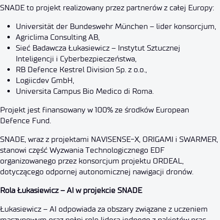
SNADE to projekt realizowany przez partnerów z całej Europy:
Universität der Bundeswehr München – lider konsorcjum,
Agriclima Consulting AB,
Sieć Badawcza Łukasiewicz – Instytut Sztucznej
Inteligencji i Cyberbezpieczeństwa,
RB Defence Kestrel Division Sp. z o.o.,
Logiicdev GmbH,
Universita Campus Bio Medico di Roma.
Projekt jest finansowany w 100% ze środków European
Defence Fund.
SNADE, wraz z projektami NAVISENSE-X, ORIGAMI i SWARMER,
stanowi część Wyzwania Technologicznego EDF
organizowanego przez konsorcjum projektu ORDEAL,
dotyczącego odpornej autonomicznej nawigacji dronów.
Rola Łukasiewicz – AI w projekcie SNADE
Łukasiewicz – AI odpowiada za obszary związane z uczeniem
maszynowym oraz pełni rolę lidera jednego z pakietów prac.