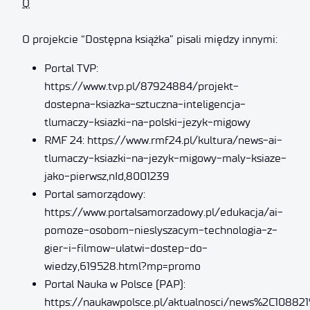
Q
O projekcie “Dostępna książka” pisali między innymi:
Portal TVP:
https://www.tvp.pl/87924884/projekt-
dostepna-ksiazka-sztuczna-inteligencja-
tlumaczy-ksiazki-na-polski-jezyk-migowy
RMF 24:
https://www.rmf24.pl/kultura/news-ai-
tlumaczy-ksiazki-na-jezyk-migowy-maly-ksiaze-
jako-pierwsz,nId,8001239
Portal samorządowy:
https://www.portalsamorzadowy.pl/edukacja/ai-
pomoze-osobom-nieslyszacym-technologia-z-
gier-i-filmow-ulatwi-dostep-do-
wiedzy,619528.html?mp=promo
Portal Nauka w Polsce (PAP):
https://naukawpolsce.pl/aktualnosci/news%2C108821