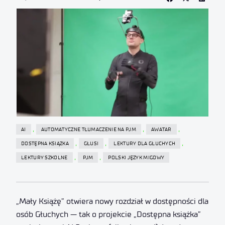
,
,
,
AI
AUTOMATYCZNE TŁUMACZENIE NA PJM
AWATAR
,
,
,
DOSTĘPNA KSIĄZKA
GŁUSI
LEKTURY DLA GŁUCHYCH
,
,
LEKTURY SZKOLNE
PJM
POLSKI JĘZYK MIGOWY
„Mały Książę” otwiera nowy rozdział w dostępności dla
osób Głuchych — tak o projekcie „Dostępna książka”