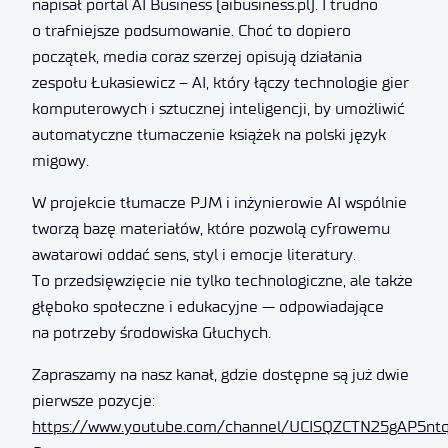
napisał portal AI Business (aibusiness.pl). I trudno
o trafniejsze podsumowanie. Choć to dopiero
początek, media coraz szerzej opisują działania
zespołu Łukasiewicz – AI, który łączy technologie gier
komputerowych i sztucznej inteligencji, by umożliwić
automatyczne tłumaczenie książek na polski język
migowy.
W projekcie tłumacze PJM i inżynierowie AI wspólnie
tworzą bazę materiałów, które pozwolą cyfrowemu
awatarowi oddać sens, styl i emocje literatury.
To przedsięwzięcie nie tylko technologiczne, ale także
głęboko społeczne i edukacyjne — odpowiadające
na potrzeby środowiska Głuchych.
Zapraszamy na nasz kanał, gdzie dostępne są już dwie
pierwsze pozycje:
https://www.youtube.com/channel/UCISQZCTN25gAP5nt