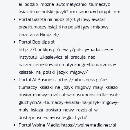
ai-bedzie-mozna-automatycznie-tlumaczyc-
ksiazki-na-polski-jezyk?utm_source=chatgpt.com
Portal Gazeta na niedzielę:
Cyfrowy awatar
przetłumaczy książki na polski język migowy –
Gazeta na Niedzielę
Portal Booklips.pl:
https://booklips.pl/newsy/polscy-badacze-z-
instytutu-lukasiewicz-ai-pracuja-nad-
narzedziem-do-automatycznego-tlumaczenia-
ksiazek-na-polski-jezyk-migowy/
Portal AI Business:
https://aibusiness.pl/ai-
tlumaczy-ksiazki-na-jezyk-migowy-maly-ksiaze-
otwiera-nowy-rozdzial-w-dostepnosci-dla-osob-
gluchych/ai-tlumaczy-ksiazki-na-jezyk-migowy-
maly-ksiaze-otwiera-nowy-rozdzial-w-
dostepnosci-dla-osob-gluchych/
Portal Wolne Media:
https://wolnemedia.net/ai-