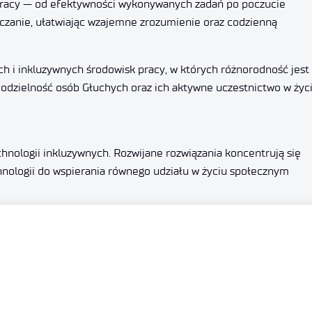
pracy — od efektywności wykonywanych zadań po poczucie
czanie, ułatwiając wzajemne zrozumienie oraz codzienną
ch i inkluzywnych środowisk pracy, w których różnorodność jest
modzielność osób Głuchych oraz ich aktywne uczestnictwo w życ
echnologii inkluzywnych. Rozwijane rozwiązania koncentrują się
nologii do wspierania równego udziału w życiu społecznym
technologiczne z realnymi potrzebami użytkowników i środowis