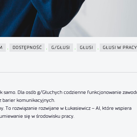
,
,
,
,
M
DOSTĘPNOŚĆ
G/GŁUSI
GŁUSI
GŁUSI W PRACY
tak samo. Dla osób g/Głuchych codzienne funkcjonowanie zawo
z barier komunikacyjnych.
 To rozwiązanie rozwijane w Łukasiewicz – AI, które wspiera
zumiewanie się w środowisku pracy.