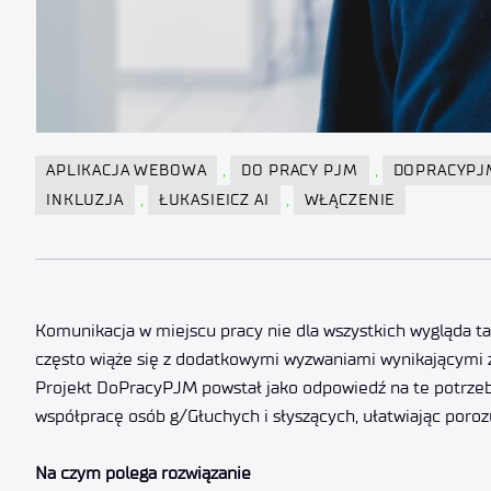
,
,
APLIKACJA WEBOWA
DO PRACY PJM
DOPRACYPJ
,
,
INKLUZJA
ŁUKASIEICZ AI
WŁĄCZENIE
Komunikacja w miejscu pracy nie dla wszystkich wygląda 
często wiąże się z dodatkowymi wyzwaniami wynikającymi 
Projekt DoPracyPJM powstał jako odpowiedź na te potrzeby.
współpracę osób g/Głuchych i słyszących, ułatwiając poro
Na czym polega rozwiązanie