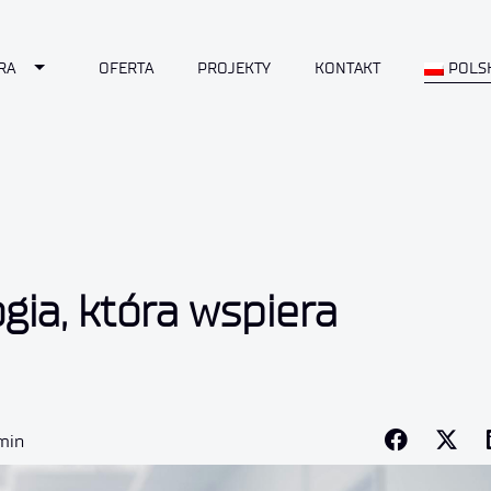
Toggle Dropdown
RA
OFERTA
PROJEKTY
KONTAKT
POLS
ia, która wspiera
 min