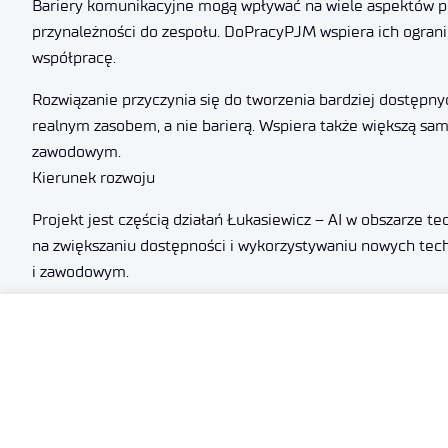
Bariery komunikacyjne mogą wpływać na wiele aspektów 
przynależności do zespołu. DoPracyPJM wspiera ich ograni
współpracę.
Rozwiązanie przyczynia się do tworzenia bardziej dostępny
realnym zasobem, a nie barierą. Wspiera także większą sa
zawodowym.
Kierunek rozwoju
Projekt jest częścią działań Łukasiewicz – AI w obszarze t
na zwiększaniu dostępności i wykorzystywaniu nowych tech
i zawodowym.
DoPracyPJM wpisuje się w ten kierunek, łącząc podejście 
pracy.