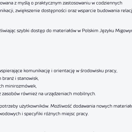
towana z myślą o praktycznym zastosowaniu w codziennych
ikacji, zwiększenie dostępności oraz wsparcie budowania relacj
żliwiając szybki dostęp do materiałów w Polskim Języku Migow
spierające komunikację i orientację w środowisku pracy,
branż i stanowisk,
ych minirozmówek,
z zasobów również na urządzeniach mobilnych.
o potrzeby użytkowników. Możliwość dodawania nowych materia
wodowych i specyfiki różnych miejsc pracy.