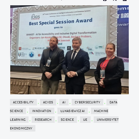
,
,
,
,
ACCESIBILITY
ACIIDS
AI
CYBERSECURITY
DATA
,
,
,
SCIENCE
INNOVATION
ŁUKASIEWICZ AI
MACHINE
,
,
,
,
LEARNING
RESEARCH
SCIENCE
UE
UNIWERSYTET
EKONOMICZNY