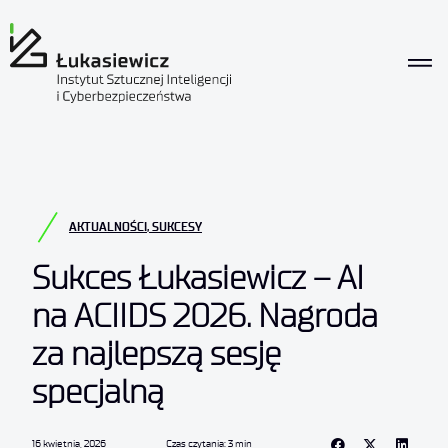
AKTUALNOŚCI
,
SUKCESY
Sukces Łukasiewicz – AI
na ACIIDS 2026. Nagroda
za najlepszą sesję
specjalną
16 kwietnia, 2026
Czas czytania: 3 min