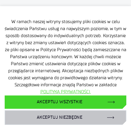
W ramach naszej witryny stosujemy pliki cookies w celu
świadczenia Państwu usług na najwyższym poziomie, w tym w
sposób dostosowany do indywidualnych potrzeb. Korzystanie
Dane osobowe
z witryny bez zmiany ustawień dotyczących cookies oznacza,
Deklaracja dostępności
że pliki opisane w Polityce Prywatności będą zamieszczane na
Państwa urządzeniu końcowym. W każdej chwili możecie
Polityka prywatności
Państwo zmienić ustawienia dotyczące plików cookies w
przeglądarce internetowej. Akceptacja niezbędnych plików
Plan Równości Płci
Certyfikaty
cookies jest wymagana do prawidłowego działania witryny.
Promieniowanie jonizujące
Szczegółowe informacje znajdą Państwo w zakładce
POLITYKA PRYWATNOŚCI.
Ochrona małoletnich
AKCEPTUJ WSZYSTKIE
Status dużego przedsiębiorcy
AKCEPTUJ NIEZBĘDNE
Zamówienia publiczne