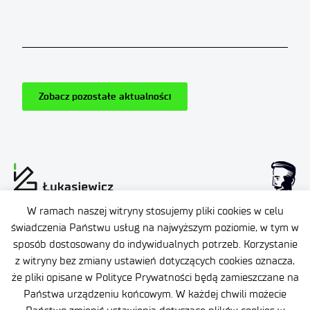
Zobacz pozostałe aktualności
W ramach naszej witryny stosujemy pliki cookies w celu
świadczenia Państwu usług na najwyższym poziomie, w tym w
Dane osobowe
sposób dostosowany do indywidualnych potrzeb. Korzystanie
Deklaracja dostępności
z witryny bez zmiany ustawień dotyczących cookies oznacza,
że pliki opisane w Polityce Prywatności będą zamieszczane na
Polityka prywatności
Państwa urządzeniu końcowym. W każdej chwili możecie