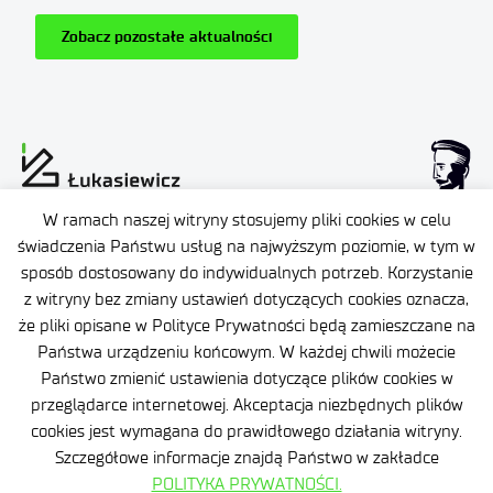
Zobacz pozostałe aktualności
W ramach naszej witryny stosujemy pliki cookies w celu
Dane osobowe
świadczenia Państwu usług na najwyższym poziomie, w tym w
sposób dostosowany do indywidualnych potrzeb. Korzystanie
Deklaracja dostępności
z witryny bez zmiany ustawień dotyczących cookies oznacza,
że pliki opisane w Polityce Prywatności będą zamieszczane na
Polityka prywatności
Państwa urządzeniu końcowym. W każdej chwili możecie
Plan Równości Płci
Certyfikaty
Państwo zmienić ustawienia dotyczące plików cookies w
przeglądarce internetowej. Akceptacja niezbędnych plików
Promieniowanie jonizujące
cookies jest wymagana do prawidłowego działania witryny.
Szczegółowe informacje znajdą Państwo w zakładce
Ochrona małoletnich
POLITYKA PRYWATNOŚCI.