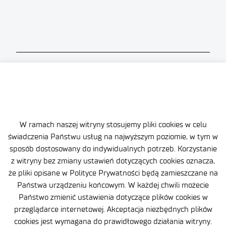
Zobacz pozostałe aktualności
W ramach naszej witryny stosujemy pliki cookies w celu
świadczenia Państwu usług na najwyższym poziomie, w tym w
sposób dostosowany do indywidualnych potrzeb. Korzystanie
z witryny bez zmiany ustawień dotyczących cookies oznacza,
że pliki opisane w Polityce Prywatności będą zamieszczane na
Dane osobowe
Państwa urządzeniu końcowym. W każdej chwili możecie
Państwo zmienić ustawienia dotyczące plików cookies w
Deklaracja dostępności
przeglądarce internetowej. Akceptacja niezbędnych plików
cookies jest wymagana do prawidłowego działania witryny.
Polityka prywatności