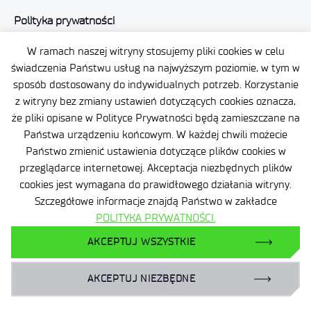
Polityka prywatności
Plan Równości Płci
Certyfikaty
W ramach naszej witryny stosujemy pliki cookies w celu
świadczenia Państwu usług na najwyższym poziomie, w tym w
Promieniowanie jonizujące
sposób dostosowany do indywidualnych potrzeb. Korzystanie
z witryny bez zmiany ustawień dotyczących cookies oznacza,
Ochrona małoletnich
że pliki opisane w Polityce Prywatności będą zamieszczane na
Status dużego przedsiębiorcy
Państwa urządzeniu końcowym. W każdej chwili możecie
Państwo zmienić ustawienia dotyczące plików cookies w
Zamówienia publiczne
przeglądarce internetowej. Akceptacja niezbędnych plików
cookies jest wymagana do prawidłowego działania witryny.
Szczegółowe informacje znajdą Państwo w zakładce
POLITYKA PRYWATNOŚCI.
AKCEPTUJ WSZYSTKIE
AKCEPTUJ NIEZBĘDNE