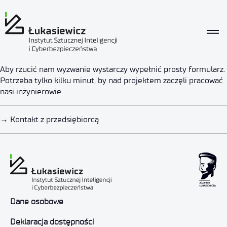
Co oferujemy
Aby rzucić nam wyzwanie wystarczy wypełnić prosty formularz.
Rzucenie Wyzwania
Potrzeba tylko kilku minut, by nad projektem zaczęli pracować
nasi inżynierowie.
Autor:
4533155280celuknetwork
2022-05-20
→
Kontakt z przedsiębiorcą
Dane osobowe
Deklaracja dostępności