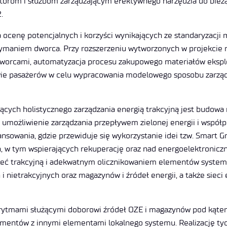
orom i służbom zarządzającym efektywnego narzędzia do bieżą
.
ocenę potencjalnych i korzyści wynikających ze standaryzacji ma
ymaniem dworca. Przy rozszerzeniu wytworzonych w projekcie na
 dworcami, automatyzacja procesu zakupowego materiałów ekspl
wie pasażerów w celu wypracowania modelowego sposobu zarządz
cych holistycznego zarządzania energią trakcyjną jest budowa
że umożliwienie zarządzania przepływem zielonej energii i współp
nsowania, gdzie przewiduje się wykorzystanie idei tzw. Smart Gr
 w tym wspierających rekuperację oraz nad energoelektroniczn
 sieć trakcyjną i adekwatnym olicznikowaniem elementów syste
i nietrakcyjnych oraz magazynów i źródeł energii, a także siec
ytmami służącymi doborowi źródeł OZE i magazynów pod kątem 
 elementów z innymi elementami lokalnego systemu. Realizację tyc