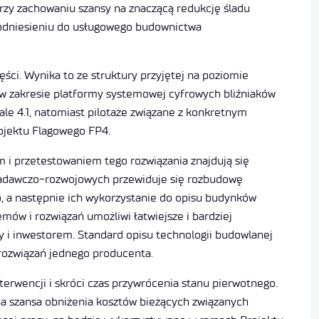
rzy zachowaniu szansy na znaczącą redukcję śladu
w odniesieniu do usługowego budownictwa
ści. Wynika to ze struktury przyjętej na poziomie
 w zakresie platformy systemowej cyfrowych bliźniaków
e 4.1, natomiast pilotaże związane z konkretnym
ojektu Flagowego FP4.
 i przetestowaniem tego rozwiązania znajdują się
 badawczo-rozwojowych przewiduje się rozbudowę
 a następnie ich wykorzystanie do opisu budynków
ów i rozwiązań umożliwi łatwiejsze i bardziej
y i inwestorem. Standard opisu technologii budowlanej
rozwiązań jednego producenta.
terwencji i skróci czas przywrócenia stanu pierwotnego.
na szansa obniżenia kosztów bieżących związanych