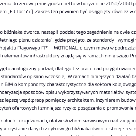
ążenia do zerowej emisyjności netto w horyzoncie 2050/2060 p
m „Fit for 55”). Zakres ten powinien być osiągnięty również 
bliźniaka dworca, nastąpił podział tego zagadnienia na dwie czę
niego planu działania”, gdzie przyjęto, że standardy i wymogi
rojektu Flagowego FP1 – MOTIONAL, o czym mowa w podrozdzial
h elementów infrastruktury znajdą się w ramach niniejszego Pr
jęto analogiczny podział, dlatego też prace nad przygotowaniem
do standardów opisano wcześniej. W ramach niniejszych działań
 BIM o komponenty charakterystyczne dla sektora kolejowego,
andaryzacja sposobów opisu wykorzystywanych materiałów, system
oraz lepszą współpracę pomiędzy architektem, inżynierem budow
pytań ofertowych i zmniejsza ryzyko posądzenia o promowanie 
riałach i urządzeniach, ułatwi służbom serwisowym realizację in
ykorzystanie danych z cyfrowego bliźniaka dworca istnieje real