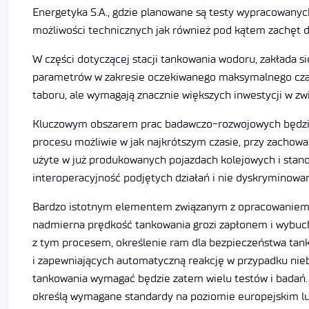
Energetyka S.A., gdzie planowane są testy wypracowany
możliwości technicznych jak również pod kątem zachęt d
W części dotyczącej stacji tankowania wodoru, zakłada 
parametrów w zakresie oczekiwanego maksymalnego czasu
taboru, ale wymagają znacznie większych inwestycji w z
Kluczowym obszarem prac badawczo-rozwojowych będzie w
procesu możliwie w jak najkrótszym czasie, przy zacho
użyte w już produkowanych pojazdach kolejowych i stan
interoperacyjność podjętych działań i nie dyskryminowa
Bardzo istotnym elementem związanym z opracowaniem st
nadmierna prędkość tankowania grozi zapłonem i wybu
z tym procesem, określenie ram dla bezpieczeństwa tan
i zapewniających automatyczną reakcję w przypadku nie
tankowania wymagać będzie zatem wielu testów i badań
określą wymagane standardy na poziomie europejskim l