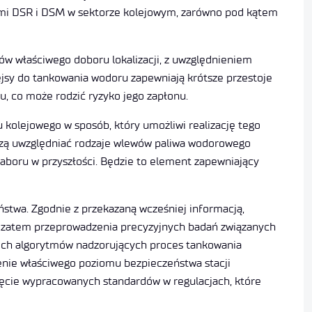
mami DSR i DSM w sektorze kolejowym, zarówno pod kątem
ów właściwego doboru lokalizacji, z uwzględnieniem
jsy do tankowania wodoru zapewniają krótsze przestoje
, co może rodzić ryzyko jego zapłonu.
kolejowego w sposób, który umożliwi realizację tego
szą uwzględniać rodzaje wlewów paliwa wodorowego
boru w przyszłości. Będzie to element zapewniający
twa. Zgodnie z przekazaną wcześniej informacją,
zatem przeprowadzenia precyzyjnych badań związanych
nich algorytmów nadzorujących proces tankowania
enie właściwego poziomu bezpieczeństwa stacji
ęcie wypracowanych standardów w regulacjach, które