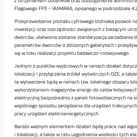
z utrzymaniem budynków oraz udostępnienie administrat
Flagowego FP3 – IAM4RAIL opisanego w podrozdziale 4.2
Przeprowadzenie pilotażu cyfrowego bliźniaka pozwoli na 
inwestycji oraz oszczędności związanych z bieżącym utrz
dworców, ułatwiona zostanie standaryzacja zarzadzania
parametrów dworców o zbliżonych gabarytach i przepły
się w toku realizacji projektu badawczo-rozwojowego.
Jednym z punktów wyjściowych w ramach działań dotyczą
lokalizacji i przyłączania źródeł wytwórczych OZE, a tak
te wytwarzane będą w ramach tzw. lokalnego obszaru bila
wykorzystaniem magazynów energii do celów kolejowych,
elektryczną bezpośrednio z paneli fotowoltaicznych na
wspólnego sposobu zarządzania dla urządzeń trakcyjnych 
pracy urządzeń elektroenergetycznych.
Bardzo ważnym elementem działań będą prace nad algor
i lokalizacji, a także w celu uzgodnienia wielkości tych