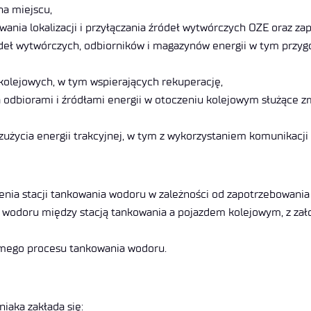
na miejscu,
nia lokalizacji i przyłączania źródeł wytwórczych OZE oraz zap
ródeł wytwórczych, odbiorników i magazynów energii w tym prz
kolejowych, w tym wspierających rekuperację,
dbiorami i źródłami energii w otoczeniu kolejowym służące zmni
życia energii trakcyjnej, w tym z wykorzystaniem komunikacj
nia stacji tankowania wodoru w zależności od zapotrzebowania t
a wodoru między stacją tankowania a pojazdem kolejowym, z za
amego procesu tankowania wodoru.
iaka zakłada się: