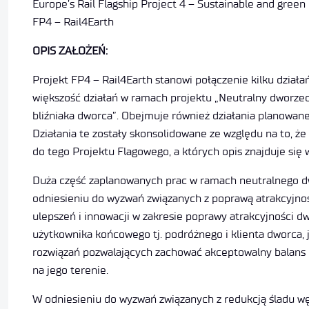
Europe’s Rail Flagship Project 4 – Sustainable and green 
FP4 – Rail4Earth
OPIS ZAŁOŻEŃ:
Projekt FP4 – Rail4Earth stanowi połączenie kilku dział
większość działań w ramach projektu „Neutralny dworz
bliźniaka dworca”. Obejmuje również działania planowane
Działania te zostały skonsolidowane ze względu na to, ż
do tego Projektu Flagowego, a których opis znajduje się 
Duża część zaplanowanych prac w ramach neutralnego dw
odniesieniu do wyzwań związanych z poprawą atrakcyjno
ulepszeń i innowacji w zakresie poprawy atrakcyjności 
użytkownika końcowego tj. podróżnego i klienta dworca,
rozwiązań pozwalających zachować akceptowalny balans 
na jego terenie.
W odniesieniu do wyzwań związanych z redukcją śladu wę