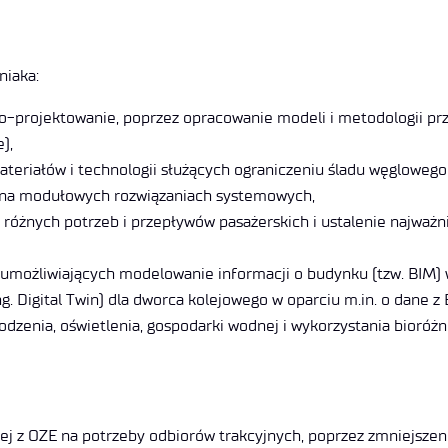
niaka:
o-projektowanie, poprzez opracowanie modeli i metodologii prze
),
teriałów i technologii służących ograniczeniu śladu węglowego 
h na modułowych rozwiązaniach systemowych,
a różnych potrzeb i przepływów pasażerskich i ustalenie najwa
umożliwiających modelowanie informacji o budynku (tzw. BIM)
. Digital Twin) dla dworca kolejowego w oparciu m.in. o dane z 
zenia, oświetlenia, gospodarki wodnej i wykorzystania bioróż
 z OZE na potrzeby odbiorów trakcyjnych, poprzez zmniejszenie 