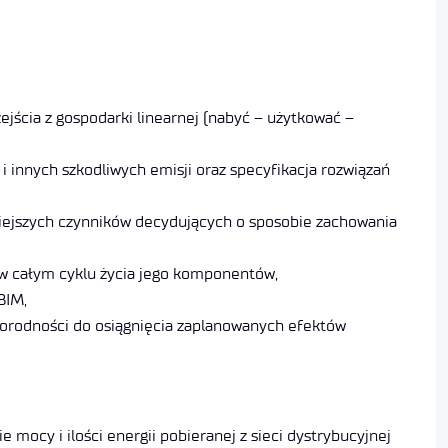
jścia z gospodarki linearnej (nabyć – użytkować –
i innych szkodliwych emisji oraz specyfikacja rozwiązań
żniejszych czynników decydujących o sposobie zachowania
 w całym cyklu życia jego komponentów,
BIM,
norodności do osiągnięcia zaplanowanych efektów
mocy i ilości energii pobieranej z sieci dystrybucyjnej