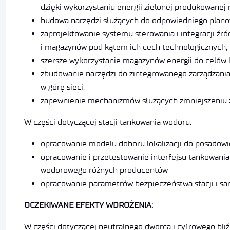
dzięki wykorzystaniu energii zielonej produkowanej 
budowa narzędzi służących do odpowiedniego planowa
zaprojektowanie systemu sterowania i integracji ź
i magazynów pod kątem ich cech technologicznych,
szersze wykorzystanie magazynów energii do celów 
zbudowanie narzędzi do zintegrowanego zarządzania o
w górę sieci,
zapewnienie mechanizmów służących zmniejszeniu zu
W części dotyczącej stacji tankowania wodoru:
opracowanie modelu doboru lokalizacji do posadowie
opracowanie i przetestowanie interfejsu tankowani
wodorowego różnych producentów
opracowanie parametrów bezpieczeństwa stacji i s
OCZEKIWANE EFEKTY WDROŻENIA:
W części dotyczącej neutralnego dworca i cyfrowego bliźn