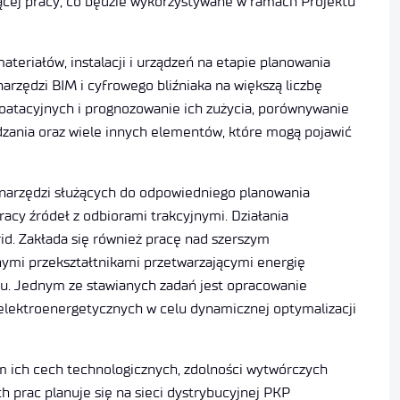
cej pracy, co będzie wykorzystywane w ramach Projektu
teriałów, instalacji i urządzeń na etapie planowania
rzędzi BIM i cyfrowego bliźniaka na większą liczbę
oatacyjnych i prognozowanie ich zużycia, porównywanie
ania oraz wiele innych elementów, które mogą pojawić
 narzędzi służących do odpowiedniego planowania
racy źródeł z odbiorami trakcyjnymi. Działania
id. Zakłada się również pracę nad szerszym
ymi przekształtnikami przetwarzającymi energię
mu. Jednym ze stawianych zadań jest opracowanie
i elektroenergetycznych w celu dynamicznej optymalizacji
ich cech technologicznych, zdolności wytwórczych
h prac planuje się na sieci dystrybucyjnej PKP