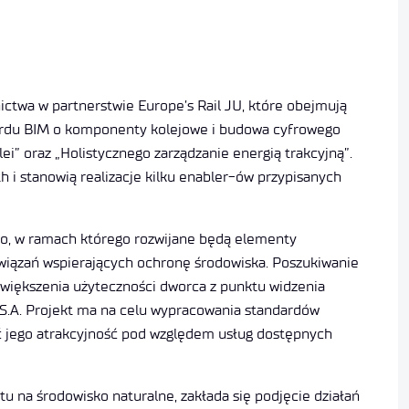
ictwa w partnerstwie Europe’s Rail JU, które obejmują
ardu BIM o komponenty kolejowe i budowa cyfrowego
i” oraz „Holistycznego zarządzanie energią trakcyjną”.
 i stanowią realizacje kilku enabler-ów przypisanych
po, w ramach którego rozwijane będą elementy
wiązań wspierających ochronę środowiska. Poszukiwanie
zwiększenia użyteczności dworca z punktu widzenia
 S.A. Projekt ma na celu wypracowania standardów
ć jego atrakcyjność pod względem usług dostępnych
 na środowisko naturalne, zakłada się podjęcie działań