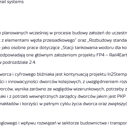
rail systems
ań planowanych wcześniej w procesie budowy założeń do uczestn
ec z elementami węzła przesiadkowego” oraz „Rozbudowy stand
 jako osobne prace dotyczące „Stacji tankowania wodoru dla kole
e odpowiadają one głównym założeniom projektu FP4 – Rail4Earth
w podrozdziale 2.4.
orca i cyfrowego bliźniaka jest kontynuacją projektu In2Stem
ści i innowacyjności dworców kolejowych, z uwzględnieniem roz
dworców, wynika zarówno ze względów wizerunkowych, potrzeby 
 jaki i z potrzeb wewnętrznych zarządcy dworców jakim jest PKP
nakładów i korzyści w pełnym cyklu życia dworca oraz zwiększy
glowego i wpływu rozwiązań w sektorze budownictwa i transportu