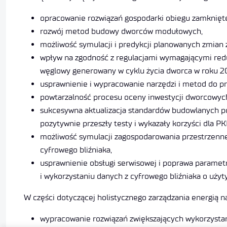
opracowanie rozwiązań gospodarki obiegu zamknięteg
rozwój metod budowy dworców modułowych,
możliwość symulacji i predykcji planowanych zmian 
wpływ na zgodność z regulacjami wymagającymi redu
węglowy generowany w cyklu życia dworca w roku 2
usprawnienie i wypracowanie narzędzi i metod do 
powtarzalność procesu oceny inwestycji dworcowych
sukcesywna aktualizacja standardów budowlanych po
pozytywnie przeszły testy i wykazały korzyści dla PK
możliwość symulacji zagospodarowania przestrzenne
cyfrowego bliźniaka,
usprawnienie obsługi serwisowej i poprawa parametr
i wykorzystaniu danych z cyfrowego bliźniaka o uż
W części dotyczącej holistycznego zarządzania energią na 
wypracowanie rozwiązań zwiększających wykorzystani