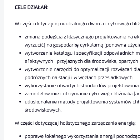
CELE DZIAŁAŃ:
W części dotyczącej neutralnego dworca i cyfrowego bliź
zmiana podejścia z klasycznego projektowania na ek
wyrzucić) na gospodarkę cyrkularną (ponowne użycie
wytworzenie katalogu i specyfikacji odpowiednich ma
efektywnych i przyjaznych dla środowiska, opartyc
wytworzenie narzędzi do optymalizacji rozwiązań dl
podróżnych na stacji i w węzłach przesiadkowych,
wykorzystanie otwartych standardów projektowania 
zamodelowanie i utrzymanie cyfrowego bliźniaka (ang
udoskonalenie metody projektowania systemów chłod
środowiskowych,
W części dotyczącej holistycznego zarządzania energią:
poprawę lokalnego wykorzystania energii pochodzącej