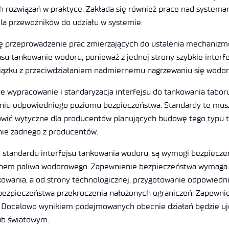
ch rozwiązań w praktyce. Zakłada się również prace nad syste
la przewoźników do udziału w systemie.
się przeprowadzenie prac zmierzających do ustalenia mechanizm
 tankowanie wodoru, ponieważ z jednej strony szybkie interfe
wiązku z przeciwdziałaniem nadmiernemu nagrzewaniu się wodoru
ypracowanie i standaryzacja interfejsu do tankowania taboru 
waniu odpowiedniego poziomu bezpieczeństwa. Standardy te mu
owić wytyczne dla producentów planujących budowę tego typu ta
nie żadnego z producentów.
andardu interfejsu tankowania wodoru, są wymogi bezpieczeńs
chem paliwa wodorowego. Zapewnienie bezpieczeństwa wymaga 
kowania, a od strony technologicznej, przygotowanie odpowied
bezpieczeństwa przekroczenia nałożonych ograniczeń. Zapewni
. Docelowo wynikiem podejmowanych obecnie działań będzie uj
ub światowym.