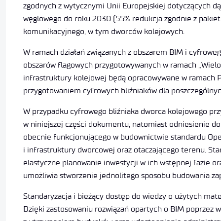
zgodnych z wytycznymi Unii Europejskiej dotyczących d
węglowego do roku 2030 (55% redukcja zgodnie z pakiete
komunikacyjnego, w tym dworców kolejowych.
W ramach działań związanych z obszarem BIM i cyfrowego 
obszarów flagowych przygotowywanych w ramach „Wielolet
infrastruktury kolejowej będą opracowywane w ramach P
przygotowaniem cyfrowych bliźniaków dla poszczególnyc
W przypadku cyfrowego bliźniaka dworca kolejowego przy
w niniejszej części dokumentu, natomiast odniesienie 
obecnie funkcjonującego w budownictwie standardu Open
i infrastruktury dworcowej oraz otaczającego terenu. St
elastyczne planowanie inwestycji w ich wstępnej fazie 
umożliwia stworzenie jednolitego sposobu budowania za
Standaryzacja i bieżący dostęp do wiedzy o użytych mate
Dzięki zastosowaniu rozwiązań opartych o BIM poprzez w