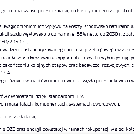
o, co ma szanse przełożenia się na koszty modernizacji lub ut
z uwzględnieniem ich wpływu na koszty, środowisko naturalne l
kcji śladu węglowego o co najmniej 55% netto do 2030 r. z zał
050/2060 r.),
prowadzenia ustandaryzowanego procesu przetargowego w zakres
 dzięki ustandaryzowaniu zapytań ofertowych i wykorzystujący
 zakończeniu kolejnych etapów prac badawczo-rozwojowych, co
P S.A.
go różnych wariantów modeli dworca i węzła przesiadkowego w z
ów eksploatacji, dzięki standardom BIM
ytych materiałach, komponentach, systemach dworcowych.
kolei zakłada się:
e OZE oraz energii powstałej w ramach rekuperacji w sieci kole