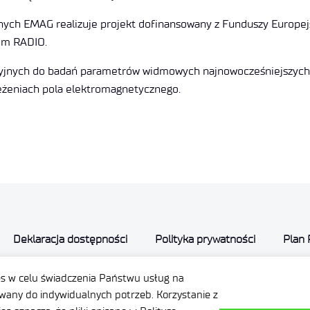
yjnych EMAG realizuje projekt dofinansowany z Funduszy Eur
m RADIO.
ryjnych do badań parametrów widmowych najnowocześniejszych s
ężeniach pola elektromagnetycznego.
Deklaracja dostępności
Polityka prywatności
Plan 
Promieniowanie jonizujące
Ochrona małoletnich
es w celu świadczenia Państwu usług na
przedsiębiorcy
Zamówienia publiczne
any do indywidualnych potrzeb. Korzystanie z