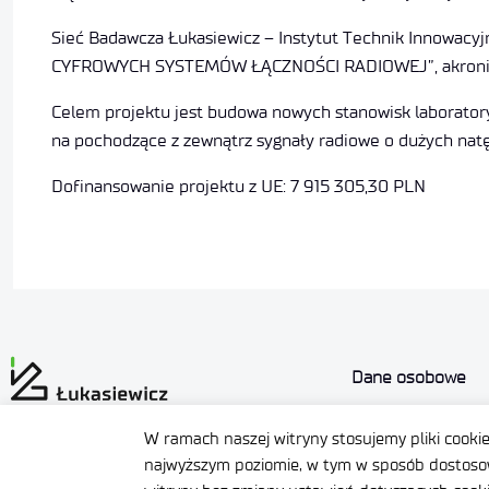
Sieć Badawcza Łukasiewicz – Instytut Technik Innowac
CYFROWYCH SYSTEMÓW ŁĄCZNOŚCI RADIOWEJ”, akroni
Celem projektu jest budowa nowych stanowisk laborato
na pochodzące z zewnątrz sygnały radiowe o dużych nat
Dofinansowanie projektu z UE: 7 915 305,30 PLN
Dane osobowe
Certyfikaty
W ramach naszej witryny stosujemy pliki cooki
Status dużego 
najwyższym poziomie, w tym w sposób dostosow