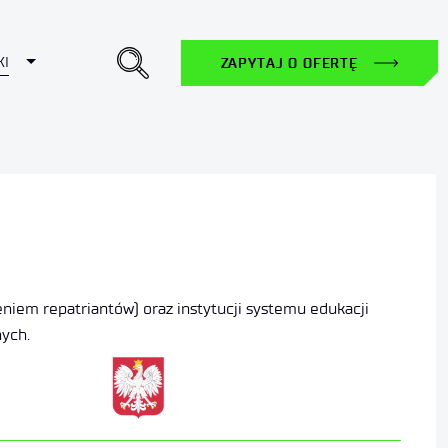
Toggle Dropdown
KI
ZAPYTAJ O OFERTĘ
iem repatriantów) oraz instytucji systemu edukacji
nych.