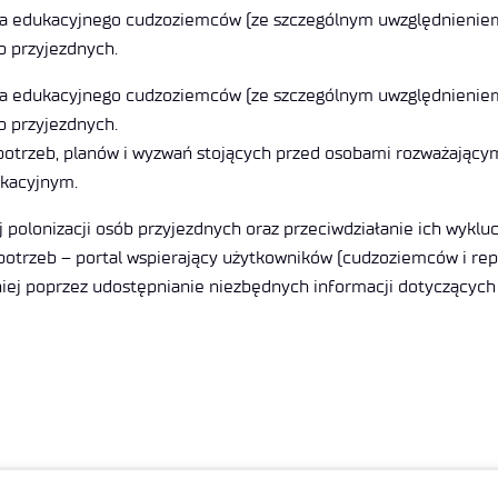
ia edukacyjnego cudzoziemców (ze szczególnym uwzględnieniem 
ób przyjezdnych.
ia edukacyjnego cudzoziemców (ze szczególnym uwzględnieniem 
ób przyjezdnych.
r, potrzeb, planów i wyzwań stojących przed osobami rozważając
ukacyjnym.
j polonizacji osób przyjezdnych oraz przeciwdziałanie ich wyk
otrzeb – portal wspierający użytkowników (cudzoziemców i rep
niej poprzez udostępnianie niezbędnych informacji dotyczących