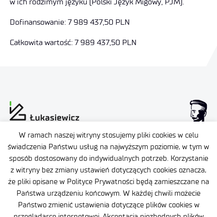
w ich rodzimym języku (Polski Język Migowy, PJM).
Dofinansowanie: 7 989 437,50 PLN
Całkowita wartość: 7 989 437,50 PLN
W ramach naszej witryny stosujemy pliki cookies w celu
Dane osobowe
świadczenia Państwu usług na najwyższym poziomie, w tym w
sposób dostosowany do indywidualnych potrzeb. Korzystanie
Deklaracja dostępności
z witryny bez zmiany ustawień dotyczących cookies oznacza,
że pliki opisane w Polityce Prywatności będą zamieszczane na
Polityka prywatności
Państwa urządzeniu końcowym. W każdej chwili możecie
Plan Równości Płci
Certyfikaty
Państwo zmienić ustawienia dotyczące plików cookies w
przeglądarce internetowej. Akceptacja niezbędnych plików