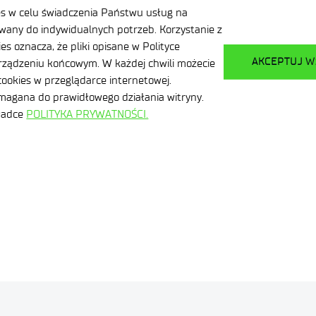
es w celu świadczenia Państwu usług na
any do indywidualnych potrzeb. Korzystanie z
s oznacza, że pliki opisane w Polityce
AKCEPTUJ W
ządzeniu końcowym. W każdej chwili możecie
POWRÓT DO LISTY OFERT
PRZEJDŹ DO LISTY
ookies w przeglądarce internetowej.
ymagana do prawidłowego działania witryny.
kładce
POLITYKA PRYWATNOŚCI.