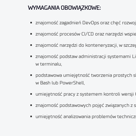
WYMAGANIA OBOWIĄZKOWE:
znajomość zagadnień DevOps oraz chęć rozwoju 
znajomość procesów CI/CD oraz narzędzi wspier
znajomość narzędzi do konteneryzacji, w szcze
znajomość podstaw administracji systemami Li
w terminalu,
podstawowa umiejętność tworzenia prostych s
w Bash lub PowerShell,
umiejętność pracy z systemem kontroli wersji G
znajomość podstawowych pojęć związanych z si
umiejętność analizowania problemów techniczn