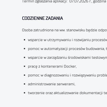
Termin zgłaszania aplikacji: 07.07.2026 r., godzina
CODZIENNE ZADANIA
Osoba zatrudniona na ww. stanowisku będzie odpow
wsparcie w utrzymywaniu i rozwijaniu procesów C
pomoc w automatyzacji procesów budowania, t
wsparcie w zarządzaniu środowiskami testowym
pracę z kontenerami Docker,
pomoc w diagnozowaniu i rozwiązywaniu proble
administrowanie serwerami,
tworzenie oraz aktualizowanie dokumentacji te