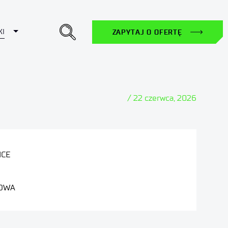
Toggle Dropdown
KI
ZAPYTAJ O OFERTĘ
/ 22 czerwca, 2026
ICE
OWA