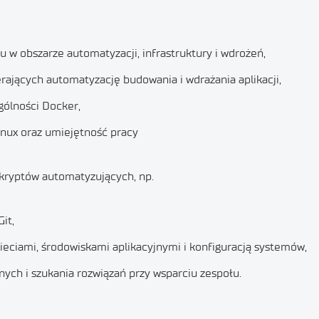
w obszarze automatyzacji, infrastruktury i wdrożeń,
ających automatyzację budowania i wdrażania aplikacji,
gólności Docker,
nux oraz umiejętność pracy
kryptów automatyzujących, np.
it,
eciami, środowiskami aplikacyjnymi i konfiguracją systemów,
ych i szukania rozwiązań przy wsparciu zespołu.