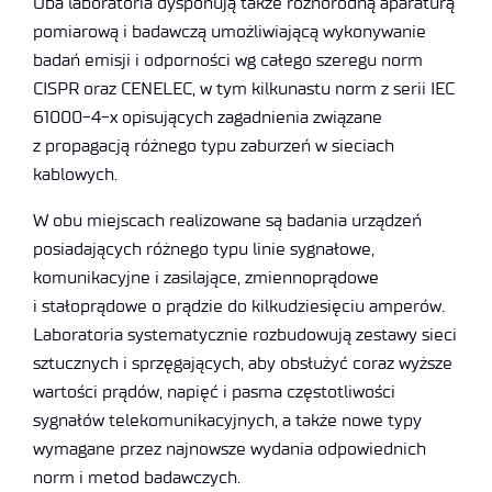
Oba laboratoria dysponują także różnorodną aparaturą
pomiarową i badawczą umożliwiającą wykonywanie
badań emisji i odporności wg całego szeregu norm
CISPR oraz CENELEC, w tym kilkunastu norm z serii IEC
61000-4-x opisujących zagadnienia związane
z propagacją różnego typu zaburzeń w sieciach
kablowych.
W obu miejscach realizowane są badania urządzeń
posiadających różnego typu linie sygnałowe,
komunikacyjne i zasilające, zmiennoprądowe
i stałoprądowe o prądzie do kilkudziesięciu amperów.
Laboratoria systematycznie rozbudowują zestawy sieci
sztucznych i sprzęgających, aby obsłużyć coraz wyższe
wartości prądów, napięć i pasma częstotliwości
sygnałów telekomunikacyjnych, a także nowe typy
wymagane przez najnowsze wydania odpowiednich
norm i metod badawczych.