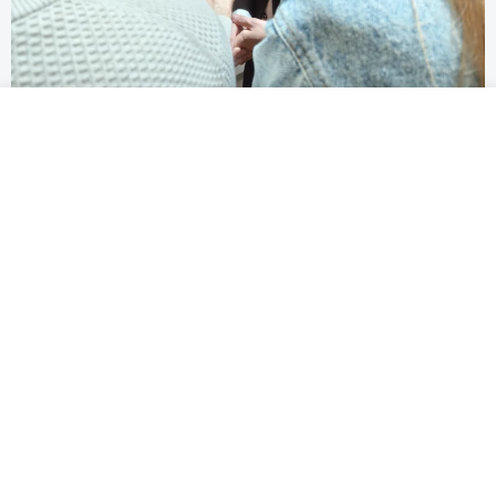
3 MIN
09 CZE 2026
Od Centrum Kompetencji AI
po Olsztyn Love Nauka. Maj
w Łukasiewicz – AI
AKTUALNOŚCI