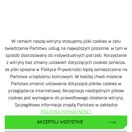
W ramach naszej witryny stosujemy pliki cookies w celu
świadczenia Państwu usług na najwyższym poziomie, w tym w
sposób dostosowany do indywidualnych potrzeb. Korzystanie
z witryny bez zmiany ustawień dotyczących cookies oznacza,
3 MIN
02 CZE 2026
że pliki opisane w Polityce Prywatności będą zamieszczane na
Państwa urządzeniu końcowym. W każdej chwili możecie
bAItel dołączył do rodziny
Państwo zmienić ustawienia dotyczące plików cookies w
katowickich beboków. Wyjątkowe
przeglądarce internetowej. Akceptacja niezbędnych plików
cookies jest wymagana do prawidłowego działania witryny.
obchody w Łukasiewicz – AI
Szczegółowe informacje znajdą Państwo w zakładce
POLITYKA PRYWATNOŚCI.
AKCEPTUJ WSZYSTKIE