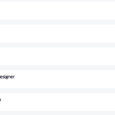
esigner
k