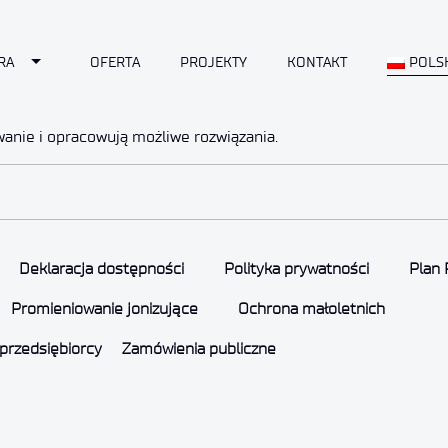
Toggle Dropdown
RA
OFERTA
PROJEKTY
KONTAKT
POLS
wanie i opracowują możliwe rozwiązania.
Deklaracja dostępności
Polityka prywatności
Plan 
Promieniowanie jonizujące
Ochrona małoletnich
przedsiębiorcy
Zamówienia publiczne