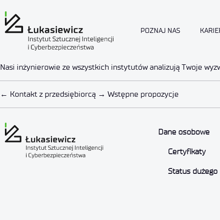
POZNAJ NAS
KARIE
Co oferujemy
Nasi inżynierowie ze wszystkich instytutów analizują Twoje wyz
Analiza wyzwania
←
Kontakt z przedsiębiorcą
→
Wstępne propozycje
Autor:
4533155280celuknetwork
2022-05-24
Dane osobowe
Certyfikaty
Status dużego 