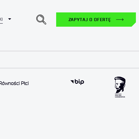
Toggle Dropdown
KI
ZAPYTAJ O OFERTĘ
Równości Płci